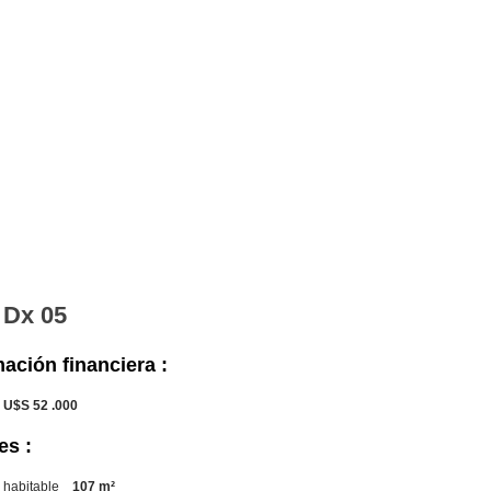
 Dx 05
ación financiera :
U$S 52 .000
es :
 habitable
107 m²