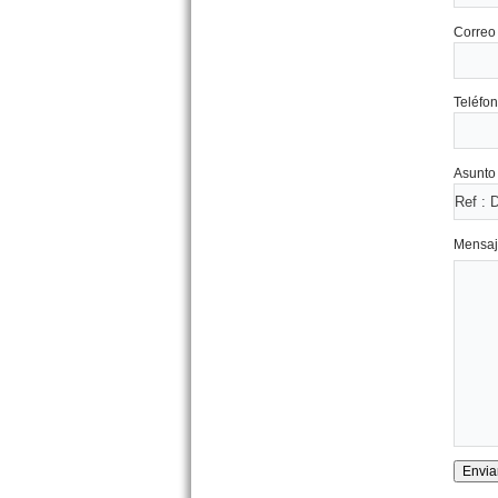
Monoambiente Drago 108
Correo 
esq. Mendoza Costa Azul
Precio :
U$S 29 .000
Teléfon
OPORTUNIDAD
Asunto 
Mensaj
VENDIDO Dpto. 3 amb. y 1/2
Lebensohn 63 Mar de Ajo
Precio :
U$S 38 .000