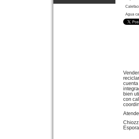
Calefac
Agua ca
Diag. Favaloro 325 Mar de
Ajo
Precio :
U$S 93 .000
Vendem
recicla
cuenta
integra
bien ut
con ca
coordin
Atende
Chiozz
Espora
VENDIDO Dpto. 3 amb. Av.
Costanera 3084 San