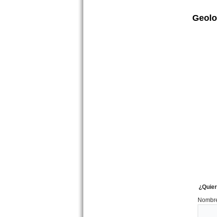
Bernardo
Precio :
U$S 70 .000
Geolo
VENDIDO Dpto. 2 amb.
Azopardo 32 Mar de Ajo
Precio :
U$S 28 .000
EXCELENTE
¿Quier
Nombre