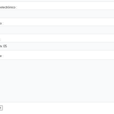
electrónico :
o :
:
e :