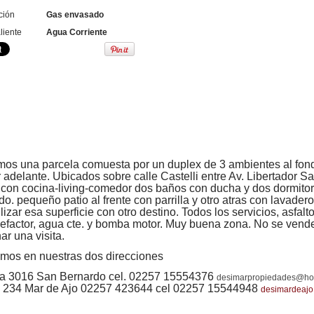
ción
Gas envasado
liente
Agua Corriente
os una parcela comuesta por un duplex de 3 ambientes al fon
r adelante. Ubicados sobre calle Castelli entre Av. Libertador S
 con cocina-living-comedor dos baños con ducha y dos dormitor
do. pequeño patio al frente con parrilla y otro atras con lavadero.
ilizar esa superficie con otro destino. Todos los servicios, asfalto
lefactor, agua cte. y bomba motor. Muy buena zona. No se ven
ar una visita.
mos en nuestras dos direcciones
a 3016 San Bernardo cel. 02257 15554376
desimarpropiedades@ho
 234 Mar de Ajo 02257 423644 cel 02257 15544948
desimardeaj