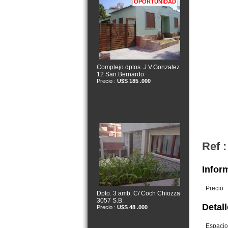
OPORTUNIDAD
Complejo dptos. J.V.Gonzalez
12 San Bernardo
Precio :
U$S 185 .000
Ref :
Inform
Precio
Dpto. 3 amb. C/ Coch Chiozza
3057 S.B.
Detall
Precio :
U$S 48 .000
Espacio