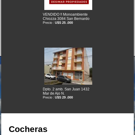
VENDIDO !! Monoambiente
Chiozza 3084 San Bernardo
Precio :
U$S 25 .000
Dpto. 2 amb. San Juan 1432
Mar de Ajo N.
Precio :
U$S 29 .000
Cocheras