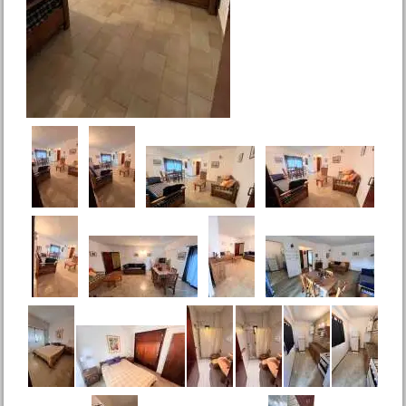
San Bernardo
Precio :
U$S 46 .500
Duplex 3 amb. Av. Costanera
850 Mar de Ajo N.
Precio :
U$S 75 .000