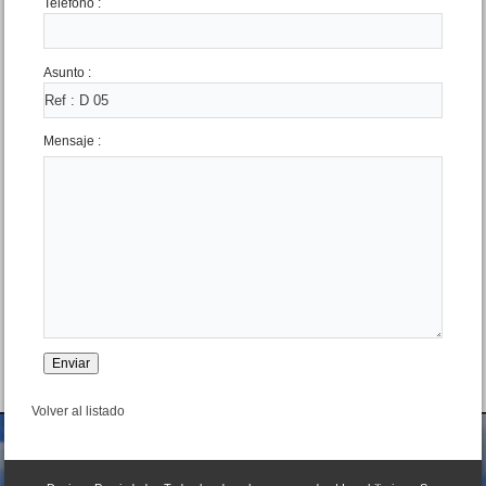
Teléfono :
Asunto :
Mensaje :
Dpto. 3 amb. Chiozza 2725
Edif. Delfin
Precio :
U$S 88 .000
Volver al listado