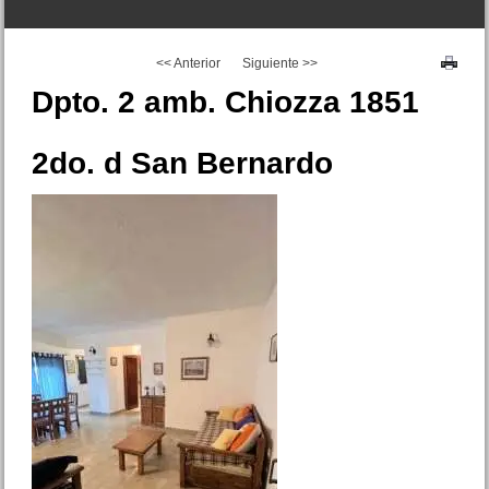
<< Anterior
Siguiente >>
EXCELENTE
Dpto. 2 amb. Chiozza 1851
2do. d San Bernardo
Dpto. 2 amb. Catamarca 2025
San Bernardo
Precio :
U$S 39 .000
Duplex 3 amb. Av. Mitre 3130