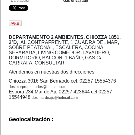
Calefacción
Gas envasado
Lote calle 7 entre 37 bis y 38
San Clemente
Precio :
U$S 35 .000
DEPARTAMENTO 2 AMBIENTES, CHIOZZA 1851,
2°D,
AL CONTRAFRENTE, 1 CUADRA DEL MAR,
SOBRE PEATONAL, ESCALERA, COCINA
SEPARADA, LIVING COMEDOR, LAVADERO,
DORMITORIO, BALCON, 1 BAÑO, GAS C/
GARRAFA. CONSULTAR
Atendemos en nuestras dos direcciones
Chiozza 3016 San Bernardo cel. 02257 15554376
desimarpropiedades@hotmail.com
Espora 234 Mar de Ajo 02257 423644 cel 02257
15544948
desimardeajo@hotmail.com
Dpto. 2 amb. Belgrano 52 Mar
de Ajo N.
Precio :
U$S 40 .000
Geolocalización :