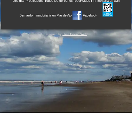
Desimar Propiedades
Todos los derechos reservados |
Inmobiliaria en San
Bernardo
|
Inmobiliaria en Mar de Ajo
Facebook
Designed by
Circe Diseno Web
.