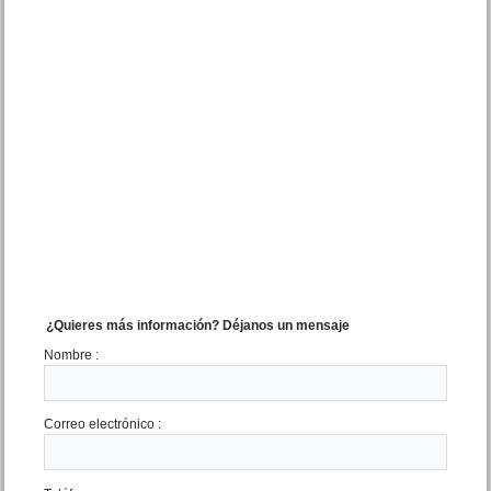
Dpto. 2 amb. Strobel 120 San
Bernardo
Precio :
U$S 35 .000
¿Quieres más información? Déjanos un mensaje
Nombre :
Dpto. 4 amb. Chiozza 2350
Correo electrónico :
San Bernardo
Precio :
U$S 64 .000