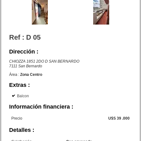
Dpto. 3 amb. C/Coch. Chiozza
3050 San Bernardo
Precio :
U$S 52 .000
Ref : D 05
Dirección :
OPORTUNIDAD
CHIOZZA 1851 2DO D SAN BERNARDO
7111 San Bernardo
Área :
Zona Centro
Extras :
Complejo dptos. J.V.Gonzalez
12 San Bernardo
Balcon
Precio :
U$S 185 .000
Información financiera :
Precio
U$S 39 .000
Detalles :