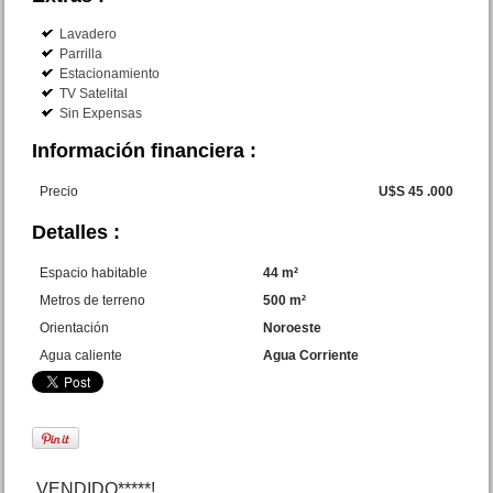
Lavadero
Lote calle 18 y Gutierrez San
Parrilla
Bernardo
Estacionamiento
Precio :
U$S 30 .000
TV Satelital
Sin Expensas
Información financiera :
Precio
U$S 45 .000
Detalles :
Espacio habitable
44 m²
Metros de terreno
500 m²
Dpto. 3 amb. San Juan 1432
Orientación
Noroeste
Mar de Ajo
Precio :
U$S 33 .000
Agua caliente
Agua Corriente
VENDIDO*****!