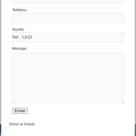
Teléfono :
Asunto :
Mensaje :
Casa 6 amb. Madariaga 1637
San Bernardo
Precio :
U$S 95 .000
Volver al listado