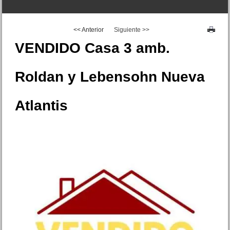
<< Anterior
Siguiente >>
VENDIDO Casa 3 amb.
Roldan y Lebensohn Nueva
Dpto. 2 amb Irigoyen 270 Mar
Atlantis
de Ajo Centro
Precio :
U$S 28 .500
VENDIDO 1 y 1/2 amb. Av.