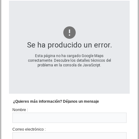
Se ha producido un error.
Lote Calvetti 600 Mar de Ajo
Precio :
U$S 25 .000
Esta página no ha cargado Google Maps
correctamente. Descubre los detalles técnicos del
problema en la consola de JavaScript.
EXCELENTE
¿Quieres más información? Déjanos un mensaje
Nombre :
Monoambiente Drago 108
esq. Mendoza Costa Azul
Precio :
U$S 29 .000
Correo electrónico :