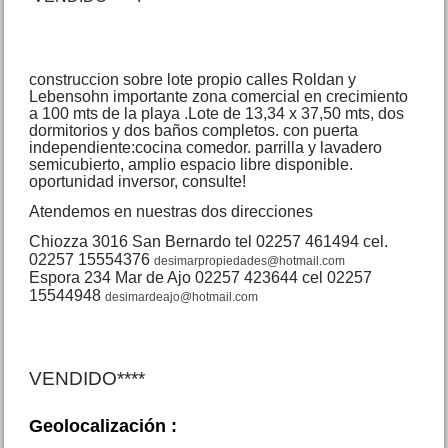
construccion sobre lote propio calles Roldan y
Dpto. 1 amb. San Juan 2553
Lebensohn importante zona comercial en crecimiento
San Bernardo
a 100 mts de la playa .Lote de 13,34 x 37,50 mts, dos
Precio :
U$S 38 .000
dormitorios y dos baños completos. con puerta
independiente:cocina comedor. parrilla y lavadero
semicubierto, amplio espacio libre disponible.
oportunidad inversor, consulte!
Atendemos en nuestras dos direcciones
Chiozza 3016 San Bernardo tel 02257 461494 cel.
02257 15554376
desimarpropiedades@hotmail.com
Espora 234 Mar de Ajo 02257 423644 cel 02257
15544948
desimardeajo@hotmail.com
Local Comercial Zuviria 84
San Bernardo
Precio :
U$S 37 .000
VENDIDO****
Geolocalización :