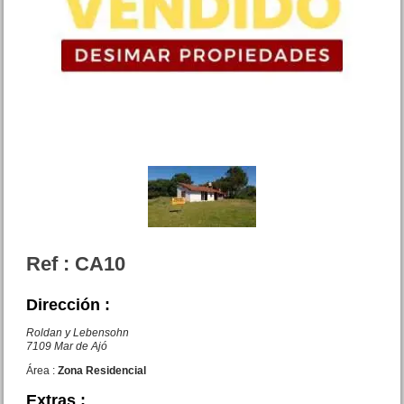
Costanera al 3000
Precio :
U$S 30 .000
Casa 3 amb. Av. Mitre esq.
Rosas San Rafael
Precio :
U$S 90 .000
Ref : CA10
Dirección :
Roldan y Lebensohn
7109 Mar de Ajó
Área :
Zona Residencial
Extras :