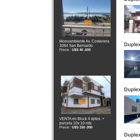
Monoambiente Av. Costanera
Duplex
3084 San Bernardo
Precio :
U$S 40 .000
Duplex
VENTA en Block 4 dptos. +
parcela 10x 10 mts
Precio :
U$S 150 .000
Duplex