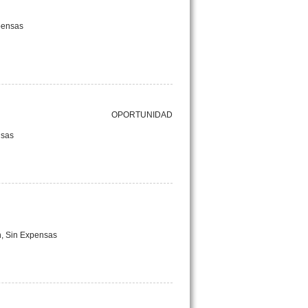
xpensas
OPORTUNIDAD
nsas
on, Sin Expensas