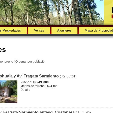
r Propiedades
Ventas
Alquileres
Mapa de Propieda
es
por precio
|
Ordenar por población
shuaia y Av. Fragata Sarmiento
( Ref : LT01)
Precio :
U$S 49 .000
Metros de terreno :
424 m²
Detalle
v. Fragata Sarmiento antesq. Costanera
( Ref : L02)