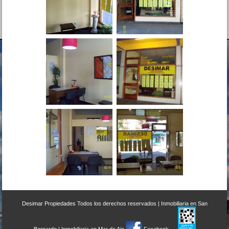
Desimar Propiedades
Todos los derechos reservados |
Inmobiliaria en San
Bernardo
|
Inmobiliaria en Mar de Ajo
Facebook