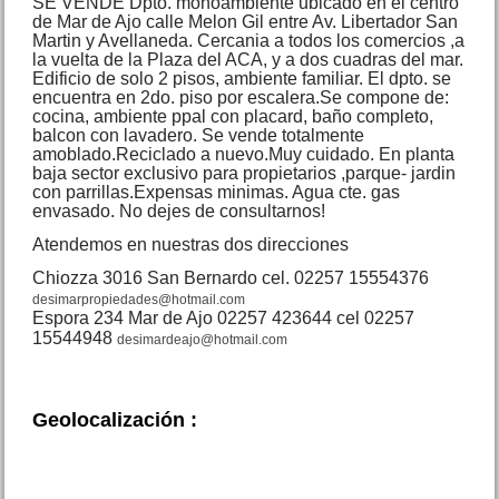
SE VENDE Dpto. monoambiente ubicado en el centro
de Mar de Ajo calle Melon Gil entre Av. Libertador San
Martin y Avellaneda. Cercania a todos los comercios ,a
la vuelta de la Plaza del ACA, y a dos cuadras del mar.
Edificio de solo 2 pisos, ambiente familiar. El dpto. se
encuentra en 2do. piso por escalera.Se compone de:
cocina, ambiente ppal con placard, baño completo,
balcon con lavadero. Se vende totalmente
amoblado.Reciclado a nuevo.Muy cuidado. En planta
Triplex 4 amb Av. Mitre 1813
San Bernardo
baja sector exclusivo para propietarios ,parque- jardin
Precio :
U$S 65 .000
con parrillas.Expensas minimas. Agua cte. gas
envasado. No dejes de consultarnos!
Atendemos en nuestras dos direcciones
Chiozza 3016 San Bernardo cel. 02257 15554376
desimarpropiedades@hotmail.com
Espora 234 Mar de Ajo 02257 423644 cel 02257
15544948
desimardeajo@hotmail.com
Geolocalización :
Dpto. 3 amb. Rivadavia 416
Mar de Ajo N.
Precio :
U$S 29 .000