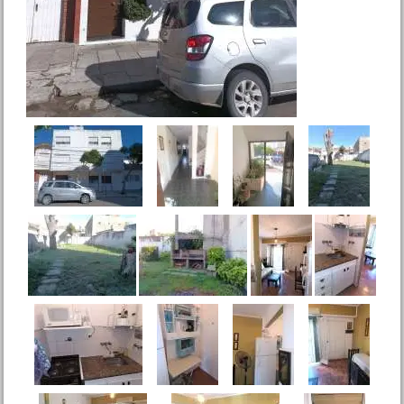
Nueva Atlantis
Precio :
U$S 20 .000
Dpto. 2 amb. c/coch. Newbery
1230 Mar de Ajo N.
Precio :
U$S 39 .000