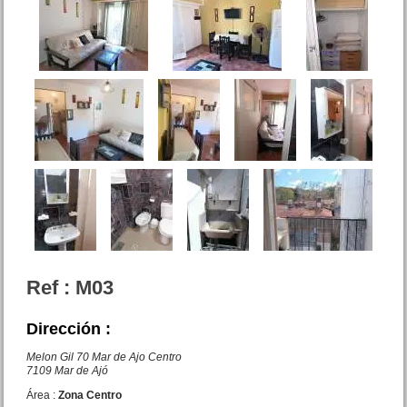
Local Comercial Zuviria 84
San Bernardo
Precio :
U$S 37 .000
Dpto. 2 amb. Montevideo 176
Mar de Ajo Centro
Ref : M03
Precio :
U$S 34 .000
Dirección :
Melon Gil 70 Mar de Ajo Centro
7109 Mar de Ajó
OPORTUNIDAD
Área :
Zona Centro