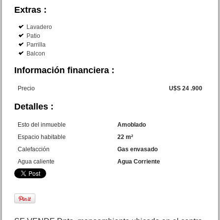
Extras :
Lavadero
Patio
Dpto. 3 amb. c/cochera
Parrilla
Hernandez 80 San Bernardo
Balcon
Precio :
U$S 62 .000
Información financiera :
Precio
U$S 24 .900
Detalles :
Esto del inmueble
Amoblado
Espacio habitable
22 m²
Calefacción
Gas envasado
Agua caliente
Agua Corriente
Lote calle 18 y Gutierrez San
Bernardo
Precio :
U$S 30 .000