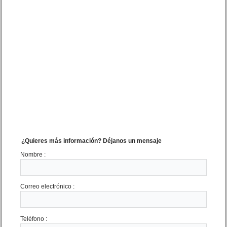
OPORTUNIDAD
Lote Cordoba e/Jujuy y
Madariaga Barrio San Rafael
Mar de Ajo
Precio :
U$S 36 .500
¿Quieres más información? Déjanos un mensaje
Nombre :
Correo electrónico :
Teléfono :