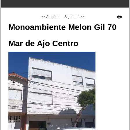
<< Anterior
Siguiente >>
Monoambiente Melon Gil 70
Mar de Ajo Centro
Duplex Av. Tucuman 2900
San Bernardo
Precio :
U$S 45 .000
Lote Diag. Libertad e/Caseros