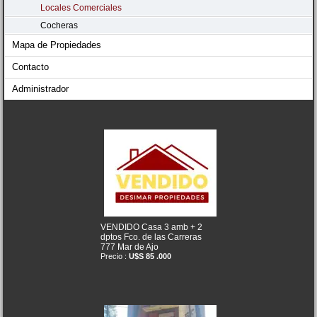
Locales Comerciales
Cocheras
Mapa de Propiedades
Contacto
Administrador
VENDIDO Casa 3 amb + 2
dptos Fco. de las Carreras
777 Mar de Ajo
Precio :
U$S 85 .000