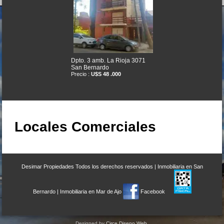
Dpto. 3 amb. La Rioja 3071
San Bernardo
Precio :
U$S 48 .000
OPORTUNIDAD
Locales Comerciales
Desimar Propiedades
Todos los derechos reservados |
Inmobiliaria en San
Complejo dptos. J.V.Gonzalez
12 San Bernardo
Bernardo
|
Inmobiliaria en Mar de Ajo
Facebook
Precio :
U$S 185 .000
Designed by
Circe Diseno Web
.