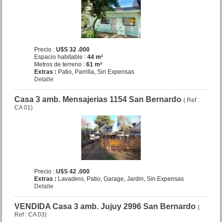
2700 San Bernardo
Precio :
U$S 58 .000
Precio :
U$S 32 .000
Espacio habitable :
44 m²
Metros de terreno :
61 m²
Extras :
Patio, Parrilla, Sin Expensas
Detalle
Casa 3 amb. Mensajerias 1154 San Bernardo
( Ref :
CA 01)
Dpto. 2 amb. c coch. San
Juan 1757 San Bernardo
Precio :
U$S 43 .000
Precio :
U$S 42 .000
Extras :
Lavadero, Patio, Garage, Jardin, Sin Expensas
Detalle
VENDIDA Casa 3 amb. Jujuy 2996 San Bernardo
(
Ref : CA 03)