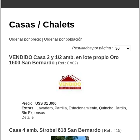
Casas / Chalets
Ordenar por precio
|
Ordenar por población
Resultados por página :
VENDIDO Casa 2 y 1/2 amb. en lote propio Oro
Local comercial Belgrano 52
1600 San Bernardo
( Ref : CA02)
Mar de Ajo N.
Precio :
U$S 48 .000
Precio :
U$S 31 .000
Extras :
Lavadero, Parrilla, Estacionamiento, Quincho, Jardin,
Sin Expensas
Detalle
Casa 4 amb. Strobel 618 San Bernardo
( Ref : T 15)
Duplex 3 amb. Catamarca