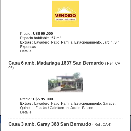
Dpto. 3 amb. Diag. Rivadavia
y Av. Costanera Mar de Ajo
Centro
Precio :
U$S 70 .000
Precio :
U$S 60 .000
Espacio habitable :
57 m²
Extras :
Lavadero, Patio, Parrilla, Estacionamiento, Jardin, Sin
Expensas
Detalle
Casa 6 amb. Madariaga 1637 San Bernardo
( Ref : CA
06)
Dpto. 2 amb. Machado 145
San Bernardo
Precio :
U$S 33 .000
Precio :
U$S 95 .000
Extras :
Lavadero, Patio, Parrilla, Estacionamiento, Garage,
Quincho, Estufas / Calefaccion, Jardin, Balcon
Detalle
Casa 3 amb. Garay 368 San Bernardo
( Ref : CA 4)