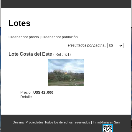
Lotes
Ordenar por precio
|
Ordenar por población
Resultados por página :
Lote Costa del Este
( Ref : lt01)
Casa 3 amb. Av. Mitre esq.
Rosas San Rafael
Precio :
U$S 90 .000
Precio :
U$S 42 .000
Detalle
Desimar Propiedades
Todos los derechos reservados |
Inmobiliaria en San
Dpto. 2 amb. San Juan 1640