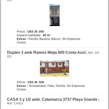
01)
Mar de Ajo N.
Precio :
U$S 29 .000
OPORTUNIDAD
Precio :
U$S 30 .000
Espacio habitable :
40 m²
Extras :
Parrilla, Baulera, Balcon, Sin Expensas
Detalle
Duplex 3 amb Ramos Mejia 600 Costa Azul
( Ref : DX
02)
VENDIDO Dpto. 3 amb.
Chiozza 2920 San Bernardo
Centro
Precio :
U$S 52 .000
Precio :
U$S 36 .500
Extras :
Termotanque, Patio, Parrilla, Sin Expensas
Detalle
CASA 3 y 1/2 amb. Catamarca 3737 Playa Grande
(
Ref : CA 01)