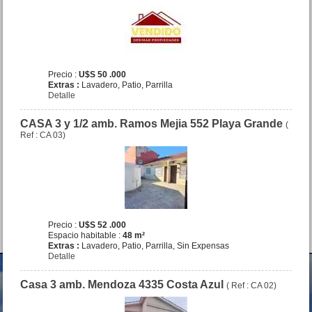
Dpto. 3 amb. La Rioja 3071
San Bernardo
Precio :
U$S 48 .000
Precio :
U$S 50 .000
Extras :
Lavadero, Patio, Parrilla
Detalle
CASA 3 y 1/2 amb. Ramos Mejia 552 Playa Grande
(
Ref : CA 03)
VENDIDO Dpto. 2 amb.
Azopardo 32 Mar de Ajo
Precio :
U$S 28 .000
Precio :
U$S 52 .000
Espacio habitable :
48 m²
Extras :
Lavadero, Patio, Parrilla, Sin Expensas
Detalle
Casa 3 amb. Mendoza 4335 Costa Azul
( Ref : CA 02)