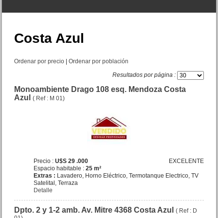
Local San Juan 3260
Costa Azul
Precio :
U$S 32 .000
Ordenar por precio
|
Ordenar por población
Resultados por página :
Monoambiente Drago 108 esq. Mendoza Costa
Azul
( Ref : M 01)
Precio :
U$S 29 .000
EXCELENTE
Espacio habitable :
25 m²
Extras :
Lavadero, Horno Eléctrico, Termotanque Electrico, TV
Satelital, Terraza
Detalle
Dpto. 2 y 1-2 amb. Av. Mitre 4368 Costa Azul
( Ref : D
Dpto. 3 amb. Rivadavia 416