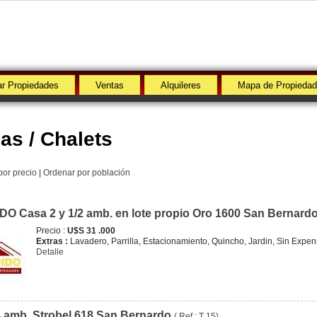
r Propiedades
Ventas
Alquileres
Mapa de Propieda
as / Chalets
por precio
|
Ordenar por población
O Casa 2 y 1/2 amb. en lote propio Oro 1600 San Bernard
Precio :
U$S 31 .000
Extras :
Lavadero, Parrilla, Estacionamiento, Quincho, Jardin, Sin Expe
Detalle
 amb. Strobel 618 San Bernardo
( Ref : T 15)