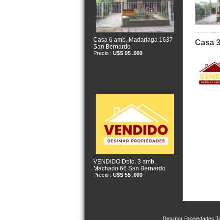
Casa 6 amb. Madariaga 1637
Casa 3
San Bernardo
Precio :
U$S 95 .000
VENDIDO Dpto. 3 amb.
Machado 66 San Bernardo
Precio :
U$S 55 .000
Desimar Propiedades
To