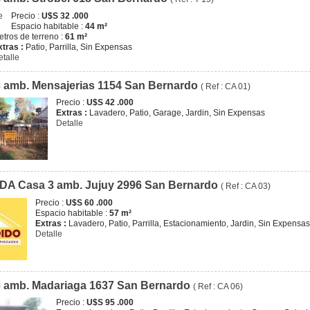
Precio :
U$S 32 .000
Espacio habitable :
44 m²
etros de terreno :
61 m²
xtras :
Patio, Parrilla, Sin Expensas
etalle
 amb. Mensajerias 1154 San Bernardo
( Ref : CA 01)
Precio :
U$S 42 .000
Extras :
Lavadero, Patio, Garage, Jardin, Sin Expensas
Detalle
DA Casa 3 amb. Jujuy 2996 San Bernardo
( Ref : CA 03)
Precio :
U$S 60 .000
Espacio habitable :
57 m²
Extras :
Lavadero, Patio, Parrilla, Estacionamiento, Jardin, Sin Expensas
Detalle
 amb. Madariaga 1637 San Bernardo
( Ref : CA 06)
Precio :
U$S 95 .000