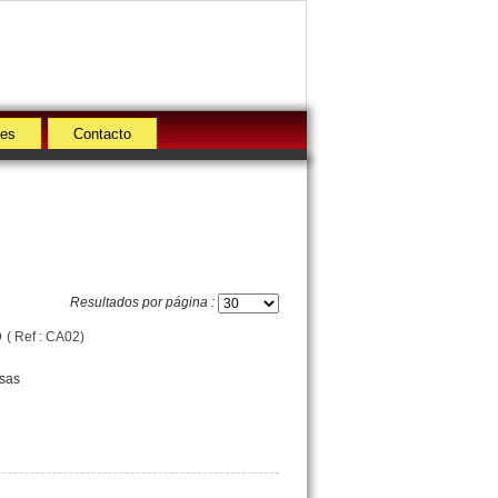
des
Contacto
Resultados por página :
o
( Ref : CA02)
nsas