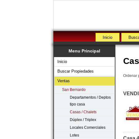
Inicio
Busca
Menu Principal
Cas
Inicio
Buscar Propiedades
Ordenar 
Ventas
San Bernardo
VENDID
Departamentos / Deptos
tipo casa
Casas / Chalets
Dúplex / Triplex
Locales Comerciales
Lotes
Casa 4