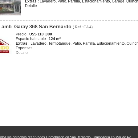
Extras :
Lavadero, Patio, Parrilla, Estacionamiento, Garage, Quincho
Detalle
 amb. Garay 368 San Bernardo
( Ref : CA 4)
Precio :
U$S 110 .000
Espacio habitable :
124 m²
Extras :
Lavadero, Termotanque, Patio, Parrilla, Estacionamiento, Quincho
Expensas
Detalle
dos los derechos reservados |
Inmobiliaria en San Bernardo
|
Inmobiliaria en Mar de Ajo