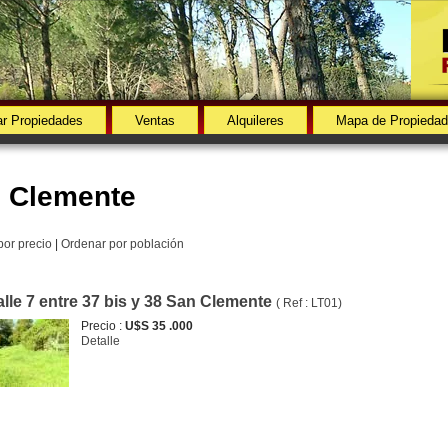
r Propiedades
Ventas
Alquileres
Mapa de Propieda
 Clemente
por precio
|
Ordenar por población
alle 7 entre 37 bis y 38 San Clemente
( Ref : LT01)
Precio :
U$S 35 .000
Detalle