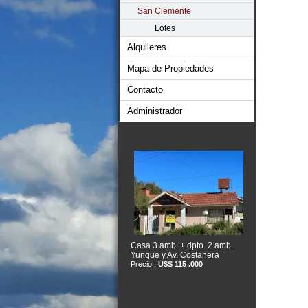
San Clemente
Lotes
Alquileres
Mapa de Propiedades
Contacto
Administrador
Casa 3 amb. + dpto. 2 amb.
Yunque y Av. Costanera
Precio :
U$S 115 .000