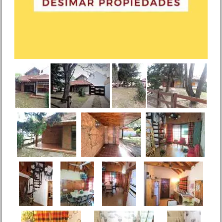
Mar de Ajo N.
Precio :
U$S 45 .000
Dpto. 3 amb. Diagonal
Rivadavia 295 Mar de Ajo
Precio :
U$S 50 .000