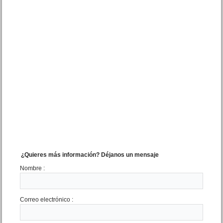
VENDIDO Dpto. 3 amb.
Azopardo 640 Mar de Ajo
Precio :
U$S 26 .500
¿Quieres más información? Déjanos un mensaje
Nombre :
Correo electrónico :