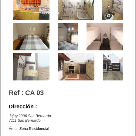
Dpto. 2 amb. Hernandez entre
Chiozza y San Juan
Precio :
U$S 62 .000
Dpto. 3 y 1/2 amb. San Juan
Ref : CA 03
3169 San Bernardo
Precio :
U$S 40 .000
Dirección :
Jujuy 2996 San Bernardo
7111 San Bernardo
Área :
Zona Residencial