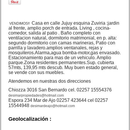
OPORTUNIDAD
Casa en calle Jujuy esquina Zuviria :jardin
VENDIMOS!!
al frente, amplio porch de entrada. Living , cocina-
comedor, salida al patio . Baño completo con
ventilacion natural, dormitorio matrimonial, en p. alta:
VENDIDO Casa 3 amb.
segundo dormitorio con camas marineras, Patio con
Roldan y Lebensohn Nueva
parrilla y lavadero.amplios ventanales, rejas y
Atlantis
mosquiteros.Alarma,agua bomba-motor,gas envasado.
Precio :
U$S 45 .000
Estacionamiento para mas de un vehiculo. Amplio
parque.Zona residentes permanentes.Sup. cubierta
57mts, 139,95 mts descub. Muy buen estado general,
se vende con sus muebles.
Atendemos en nuestras dos direcciones
Chiozza 3016 San Bernardo cel. 02257 15554376
desimarpropiedades@hotmail.com
Espora 234 Mar de Ajo 02257 423644 cel 02257
15544948
desimardeajo@hotmail.com
VENDIDO Duplex 3 amb.
Salta 2022 San Bernardo
Geolocalización :
Precio :
U$S 31 .000