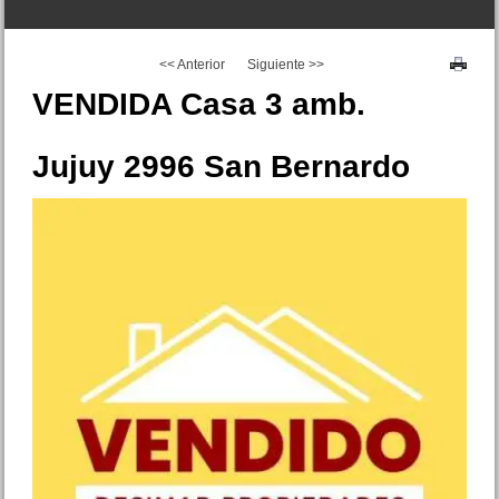
<< Anterior
Siguiente >>
EXCELENTE
VENDIDA Casa 3 amb.
Jujuy 2996 San Bernardo
Dpto. 2 amb. Diag. Rivadavia
295 Mar de Ajo Centro
Precio :
U$S 45 .000
Duplex 4 amb. Av. Mitre 1347