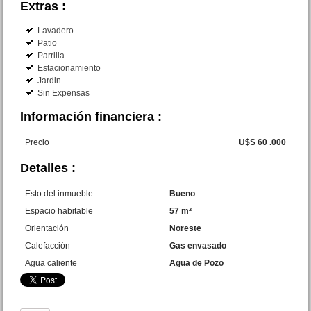
Extras :
Lavadero
Patio
Parrilla
Monoambiente Av. Costanera
Estacionamiento
3084 San Bernardo
Jardin
Precio :
U$S 28 .000
Sin Expensas
Información financiera :
Precio
U$S 60 .000
Detalles :
Esto del inmueble
Bueno
Espacio habitable
57 m²
Orientación
Noreste
Dpto. 2 amb. San Juan 1432
Mar de Ajo N.
Calefacción
Gas envasado
Precio :
U$S 30 .000
Agua caliente
Agua de Pozo