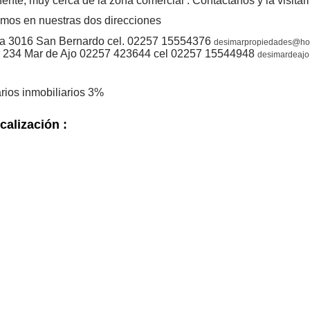
nte, muy cerca de la zona comercial . Contactanos y la visitam
mos en nuestras dos direcciones
a 3016 San Bernardo cel. 02257 15554376
desimarpropiedades@ho
 234 Mar de Ajo 02257 423644 cel 02257 15544948
desimardeaj
rios inmobiliarios 3%
calización :