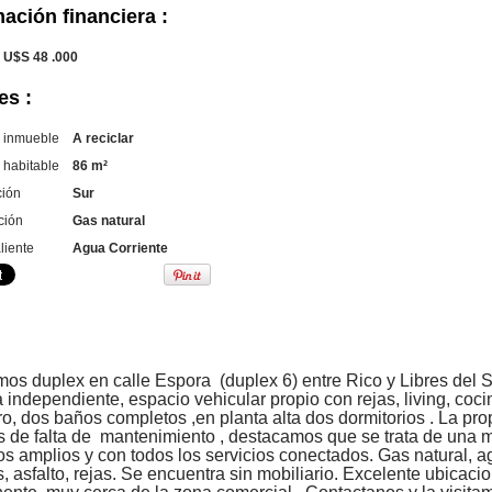
ación financiera :
U$S 48 .000
es :
l inmueble
A reciclar
 habitable
86 m²
ción
Sur
ción
Gas natural
liente
Agua Corriente
s duplex en calle Espora (duplex 6) entre Rico y Libres del S
 independiente, espacio vehicular propio con rejas, living, coci
o, dos baños completos ,en planta alta dos dormitorios . La p
es de falta de mantenimiento , destacamos que se trata de una
s amplios y con todos los servicios conectados. Gas natural, a
, asfalto, rejas. Se encuentra sin mobiliario. Excelente ubicaci