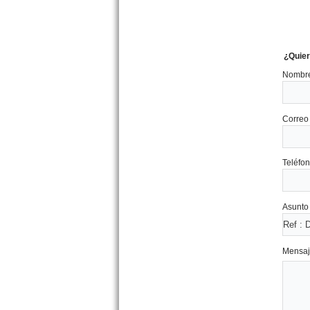
¿Quier
Nombre
Dpto. 2 amb. Diag. Favaloro
Correo 
514 Mar de Ajo
Precio :
U$S 27 .500
Teléfon
Asunto 
Mensaj
Casa 3 amb. Garay 368 San
Bernardo
Precio :
U$S 110 .000