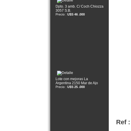
Dpto. 3 amb. C/ Coch Chiozza
3057 S.B.
Precio :
U$S 46 .000
Lote con mejoras La
Argentina 2150 Mar de Ajo
Precio :
U$S 25 .000
Ref :