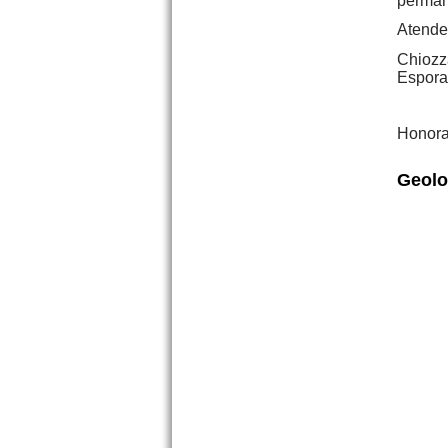
permane
Precio :
U$S 52 .000
Atende
Chiozz
Espora
EXCELENTE
Honora
Geolo
Monoambiente Drago 108
esq. Mendoza Costa Azul
Precio :
U$S 29 .000
Complejo compuesto por 6
dptos y playa de Estac.
Precio :
U$S 500 .000