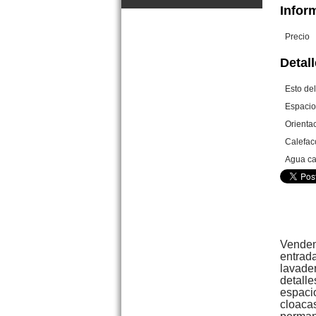
Inform
OPORTUNIDAD
Precio
Detall
Esto de
Espacio
Orienta
Dpto. Av. Costanera 960 Mar
de Ajo N.
Calefac
Precio :
U$S 24 .000
Agua ca
Vendemo
entrada
lavader
detall
espacio
Duplex 3 amb. Castelli 89 Mar
cloacas
de Ajo