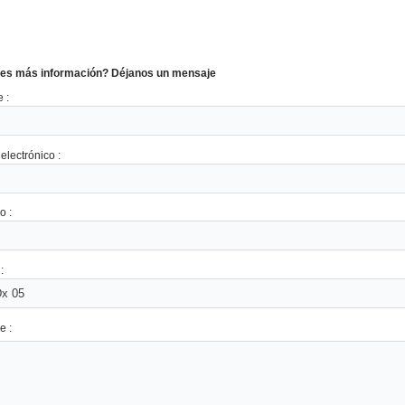
es más información? Déjanos un mensaje
 :
electrónico :
o :
:
e :