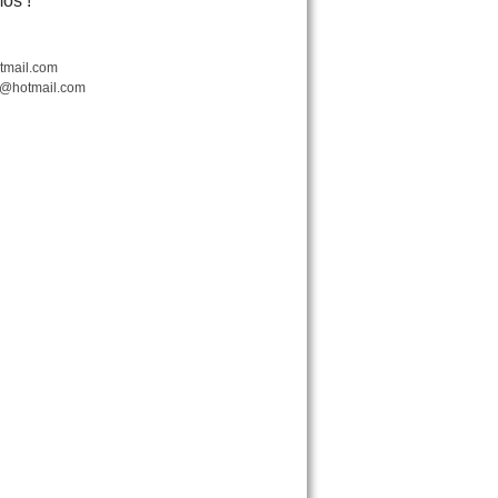
os !
tmail.com
o@hotmail.com