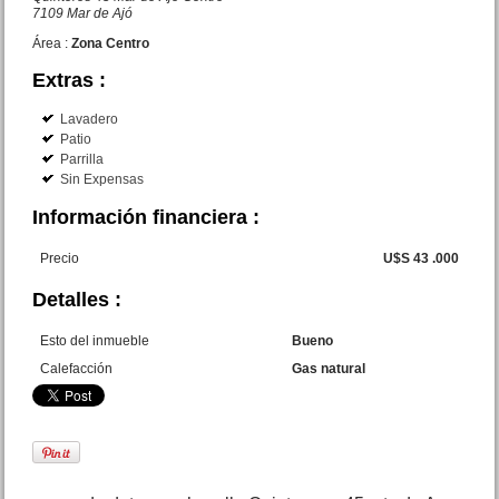
7109 Mar de Ajó
Área :
Zona Centro
Dpto. 2 amb. c coch. San
Juan 1757 San Bernardo
Extras :
Precio :
U$S 43 .000
Lavadero
Patio
Parrilla
Sin Expensas
Información financiera :
Precio
U$S 43 .000
Detalles :
Duplex 3 amb. Catamarca
2700 San Bernardo
Esto del inmueble
Bueno
Precio :
U$S 58 .000
Calefacción
Gas natural