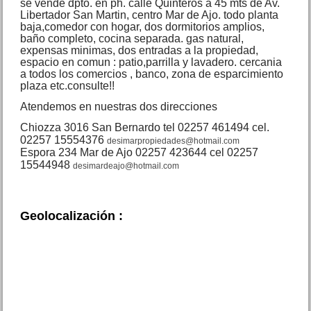
se vende dpto. en ph. calle Quinteros a 45 mts de Av.
Libertador San Martin, centro Mar de Ajo. todo planta
baja,comedor con hogar, dos dormitorios amplios,
baño completo, cocina separada. gas natural,
expensas minimas, dos entradas a la propiedad,
espacio en comun : patio,parrilla y lavadero. cercania
VENDIDO Casa 3 amb + 2
dptos Fco. de las Carreras
a todos los comercios , banco, zona de esparcimiento
777 Mar de Ajo
plaza etc.consulte!!
Precio :
U$S 85 .000
Atendemos en nuestras dos direcciones
Chiozza 3016 San Bernardo tel 02257 461494 cel.
02257 15554376
desimarpropiedades@hotmail.com
Espora 234 Mar de Ajo 02257 423644 cel 02257
15544948
desimardeajo@hotmail.com
Geolocalización :
Dpto. 2 amb. Av. Costanera
960 Mar de Ajo N.
Precio :
U$S 27 .000