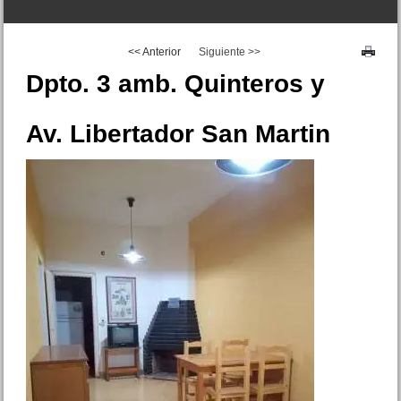
<< Anterior
Siguiente >>
Dpto. 3 amb. Quinteros y
Av. Libertador San Martin
Dpto. 2 amb. Strobel 120 San
Bernardo
Precio :
U$S 35 .000
Triplex Catamarca 2030 San