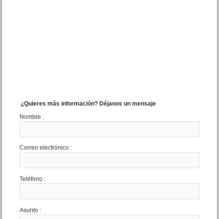
Casa 4 amb. + dpto. 2 amb.
Libres del Sur 1954 N.Atlantis
Precio :
U$S 88 .000
¿Quieres más información? Déjanos un mensaje
Nombre :
OPORTUNIDAD
Correo electrónico :
Teléfono :
VENDIDA Cochera
Lebensohn 376 Mar de Ajo
Centro
Precio :
U$S 8 .500
Asunto :