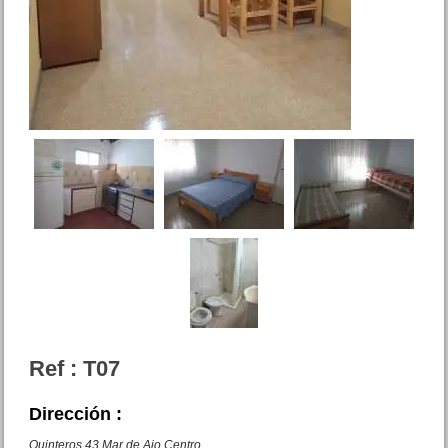
Bernardo
Precio :
U$S 58 .000
EXCELENTE
Dpto. 2 amb. Catamarca 2025
San Bernardo
Precio :
U$S 39 .000
Ref : T07
Dirección :
Quinteros 43 Mar de Ajo Centro