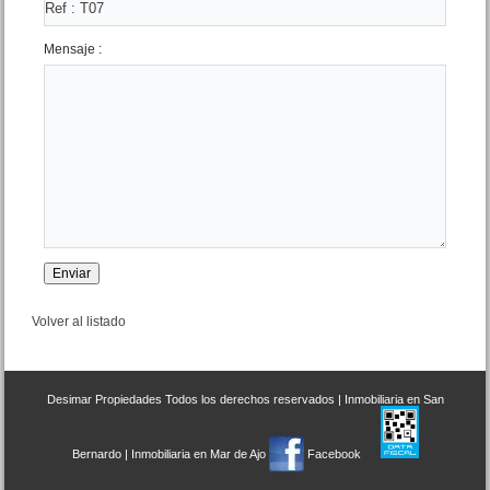
Mensaje :
Dpto. 3 amb Pueyrredon
esq.Quinteros
Precio :
U$S 55 .000
Volver al listado
Desimar Propiedades
Todos los derechos reservados |
Inmobiliaria en San
Bernardo
|
Inmobiliaria en Mar de Ajo
Facebook