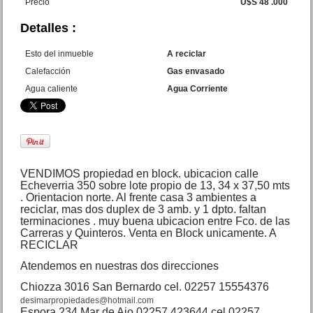
Precio
U$S 48 .000
Detalles :
Esto del inmueble
A reciclar
Dpto. 3 amb. Chiozza 2725
Calefacción
Gas envasado
Edif. Delfin
Precio :
U$S 88 .000
Agua caliente
Agua Corriente
VENDIMOS propiedad en block. ubicacion calle
Echeverria 350 sobre lote propio de 13, 34 x 37,50 mts
. Orientacion norte. Al frente casa 3 ambientes a
reciclar, mas dos duplex de 3 amb. y 1 dpto. faltan
terminaciones . muy buena ubicacion entre Fco. de las
Carreras y Quinteros. Venta en Block unicamente. A
Dpto. 1 y 1/2 amb. Av.
RECICLAR
Costanera 3084
Precio :
U$S 31 .000
Atendemos en nuestras dos direcciones
Chiozza 3016 San Bernardo cel. 02257 15554376
desimarpropiedades@hotmail.com
Espora 234 Mar de Ajo 02257 423644 cel 02257