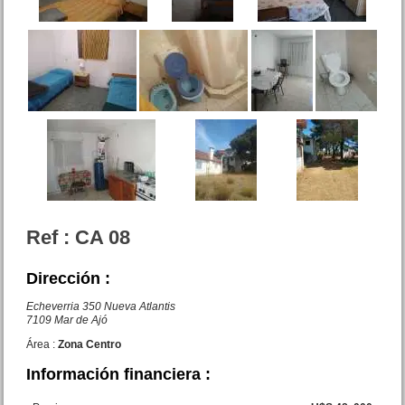
Duplex Av. Tucuman 2900
San Bernardo
Precio :
U$S 45 .000
Ref : CA 08
Casa 3 amb. + dpto. 2 amb.
Yunque y Av. Costanera
Dirección :
Precio :
U$S 115 .000
Echeverria 350 Nueva Atlantis
7109 Mar de Ajó
Área :
Zona Centro
Información financiera :