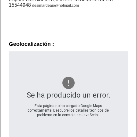
15544948
desimardeajo@hotmail.com
Duplex 4 amb. Av. Mitre 3068
Geolocalización :
San Bernardo
Precio :
U$S 49 .000
Se ha producido un error.
Esta página no ha cargado Google Maps
correctamente. Descubre los detalles técnicos del
problema en la consola de JavaScript.
Lote Calvetti 600 Mar de Ajo
Precio :
U$S 25 .000