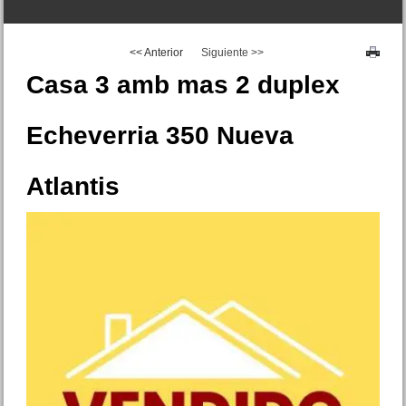
<< Anterior
Siguiente >>
EXCELENTE
Casa 3 amb mas 2 duplex
Echeverria 350 Nueva
Casa 3 amb Montevideo 188
Atlantis
Mar de Ajo Centro
Precio :
U$S 130 .000
VENDIDO Dpto. 3 amb.