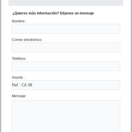
¿Quieres más información? Déjanos un mensaje
Nombre :
Correo electrónico :
Dpto. 2 amb La Rioja 2343
Teléfono :
San Bernardo
Precio :
U$S 45 .000
Asunto :
Mensaje :