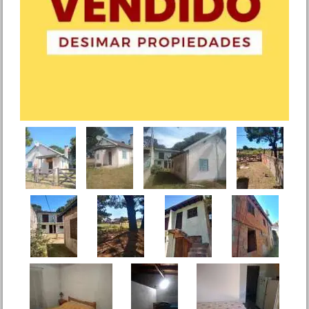
Azopardo 640 Mar de Ajo
Precio :
U$S 26 .500
Dpto. 3 amb. Quinteros y Av.
Libertador San Martin
Precio :
U$S 43 .000