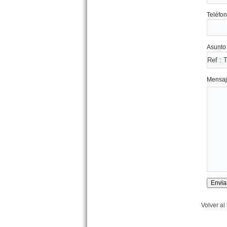
Teléfon
Asunto 
Lote calle 7 entre 37 bis y 38
San Clemente
Precio :
U$S 35 .000
Mensaj
Dpto. 2 amb. Mensajerias 61
San Bernardo
Precio :
U$S 56 .000
Volver al 