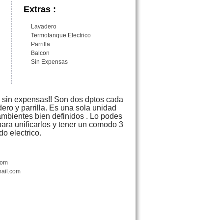
Extras :
Lavadero
Termotanque Electrico
Parrilla
Balcon
Sin Expensas
 sin expensas!! Son dos dptos cada
ero y parrilla. Es una sola unidad
ambientes bien definidos . Lo podes
 para unificarlos y tener un comodo 3
o electrico.
com
ail.com