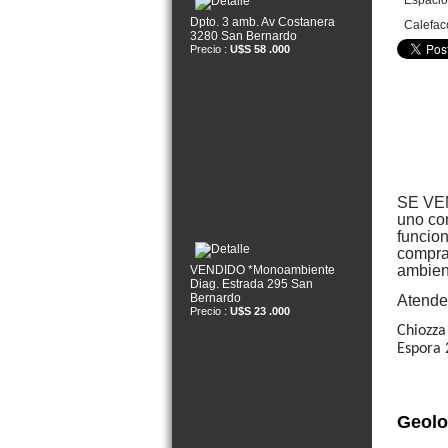
Espacio
Dpto. 3 amb. Av Costanera
Calefac
3280 San Bernardo
Precio :
U$S 58 .000
SE VEN
uno con
funcion
comprar
ambien
VENDIDO *Monoambiente
Diag. Estrada 295 San
Bernardo
Atende
Precio :
U$S 23 .000
Chiozza
Espora
Geolo