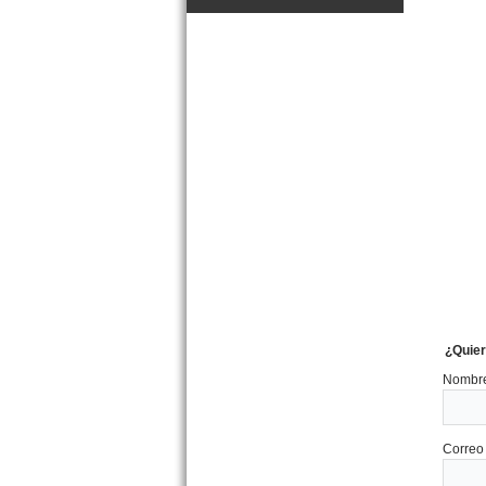
Dpto. 3 amb. Chiozza 3172
San Bernardo
Precio :
U$S 40 .000
VENDIDO Dpto. 2 amb.
¿Quier
Azopardo 32 Mar de Ajo
Precio :
U$S 28 .000
Nombre
Correo 