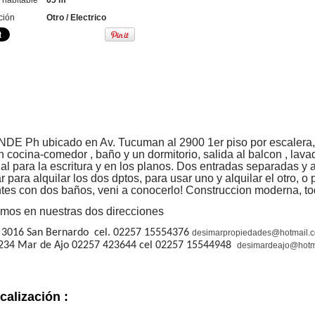
 habitable
65 m²
ción
Otro / Electrico
DE Ph ubicado en Av. Tucuman al 2900 1er piso por escalera,
 cocina-comedor , baño y un dormitorio, salida al balcon , lavad
al para la escritura y en los planos. Dos entradas separadas y 
 para alquilar los dos dptos, para usar uno y alquilar el otro, o
tes con dos baños, veni a conocerlo! Construccion moderna, tod
mos en nuestras dos direcciones
 3016 San Bernardo cel. 02257 15554376
desimarpropiedades@hotmail.
 234 Mar de Ajo 02257 423644 cel 02257 15544948
desimardeajo@hotm
calización :