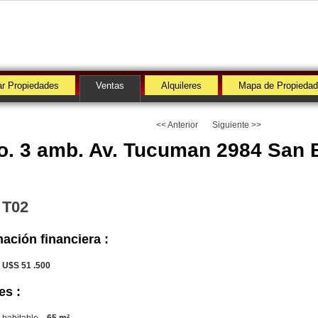
r Propiedades
Ventas
Alquileres
Mapa de Propieda
<< Anterior
Siguiente >>
o. 3 amb. Av. Tucuman 2984 San 
 T02
ación financiera :
U$S 51 .500
es :