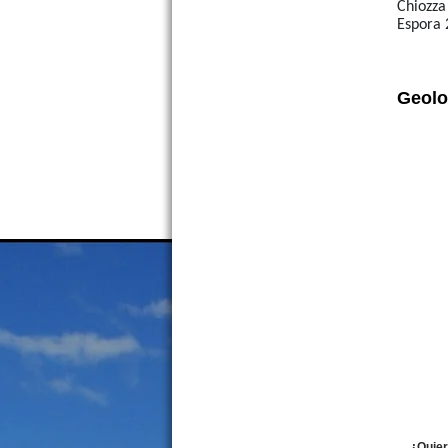
Chiozza
Precio :
U$S 28 .000
Espora
Geolo
Casa 3 amb. Av. Mitre esq.
Rosas San Rafael
Precio :
U$S 90 .000
¿Quier