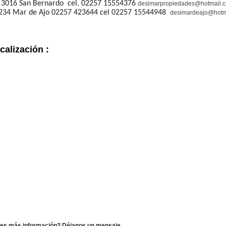
 3016 San Bernardo cel. 02257 15554376
desimarpropiedades@hotmail.
 234 Mar de Ajo 02257 423644 cel 02257 15544948
desimardeajo@hotm
calización :
es más información? Déjanos un mensaje