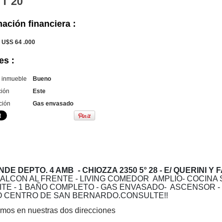
 T 20
ación financiera :
U$S 64 .000
es :
l inmueble
Bueno
ción
Este
ción
Gas envasado
NDE DEPTO. 4 AMB - CHIOZZA 2350 5° 28 - E/ QUERINI Y
ALCON AL FRENTE - LIVING COMEDOR AMPLIO- COCINA 
ITE - 1 BAÑO COMPLETO - GAS ENVASADO- ASCENSOR -
 CENTRO DE SAN BERNARDO.CONSULTE!!
mos en nuestras dos direcciones