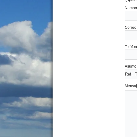
Nombre
Lote Castelli 900 Mar de Ajo
Sur
Precio :
U$S 20 .000
Correo 
Teléfon
Asunto 
Dpto. 4 amb. Chiozza 2350
Mensaj
San Bernardo
Precio :
U$S 64 .000