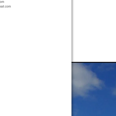
com
ail.com