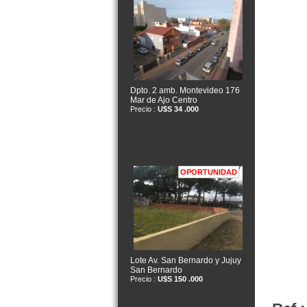
Dpto. 2 amb. Montevideo 176
Mar de Ajo Centro
Precio :
U$S 34 .000
OPORTUNIDAD
Lote Av. San Bernardo y Jujuy
San Bernardo
Precio :
U$S 150 .000