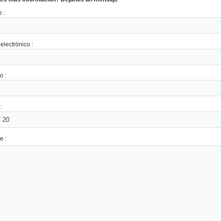
 :
electrónico :
o :
:
e :