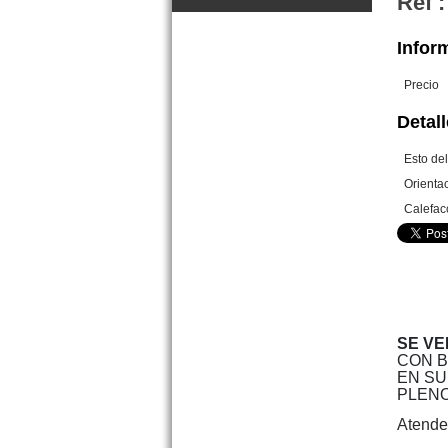
Ref :
Inform
Precio
Detall
Esto de
Dpto. 2 amb. Strobel 120 San
Orienta
Bernardo
Precio :
U$S 35 .000
Calefac
SE VE
CON B
EN SU
PLENO
Atende
Dpto. 2 amb. Irigoyen 363 Mar
de Ajo Centro