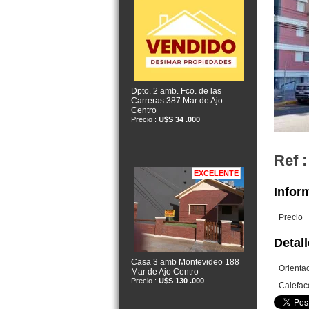
Dpto. 2 amb. Fco. de las
Carreras 387 Mar de Ajo
Centro
Precio :
U$S 34 .000
Ref :
EXCELENTE
Inform
Precio
Detall
Casa 3 amb Montevideo 188
Orienta
Mar de Ajo Centro
Precio :
U$S 130 .000
Calefac