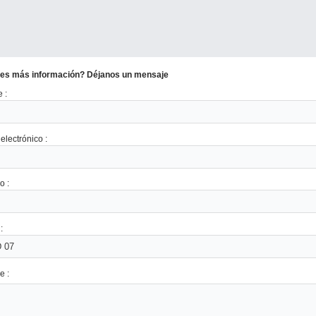
es más información? Déjanos un mensaje
 :
electrónico :
o :
:
e :