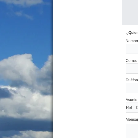
Precio :
U$S 150 .000
EXCELENTE
¿Quier
Nombre
Correo 
Casa 3 amb.con pileta
Dolores 3455 Nueva Atlantis
Precio :
U$S 87 .000
Teléfon
Asunto 
Mensaj