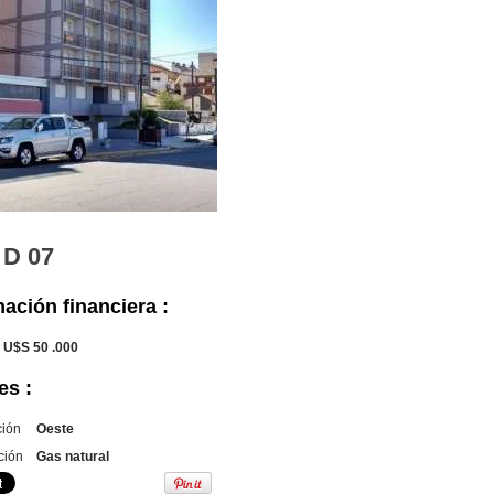
 D 07
ación financiera :
U$S 50 .000
es :
ción
Oeste
ción
Gas natural