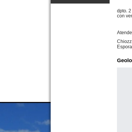
dpto. 2
con ven
Atende
Chiozz
Espora
Dpto. 2 y 1/2 amb. La Rioja
1943 San Bernardo
Geolo
Precio :
U$S 34 .000
OPORTUNIDAD
Lote Av. San Bernardo y Jujuy
San Bernardo